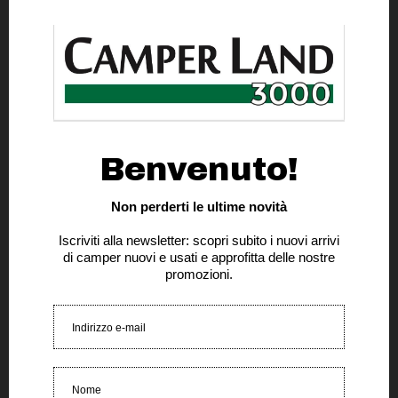
Predisposizione TV incluso supporto
Gradino elettrico
Prolunga tavolo
Energia e acqua:
Batteria cellula AGM da 95 Ah
Pannello controllo con livelli acque e batteria
Caricabatteria elettrico per batteria cellula
Caricabatteria elettrico per batteria veicolo
Vano per 2 bombole gas da 11 kg
Cucina e living:
Cassetti cucina soft-close
Fornello a 2 fuochi con accensione elettrica
Frigorifero trivalente automatico
Pattumiera