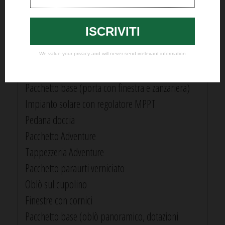
WC a cassetta estraibile
Finestre a filo con cornici
Optional inclusi Sunlight T66
Letto basculante
Pacchetto base (porta con finestra e zanzariera)
Impianto solare con regolatore MPPT
Pedana doccia
Pacchetto Adventure
Tappezzeria Adventure
Pacchetto paraurti verniciato
Oblò sul cupolino
Finestre con cornici
Pacchetto base (oblò panoramico, dotazioni