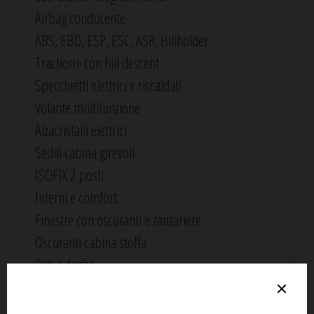
Airbag conducente
ABS, EBD, ESP, ESC, ASR, Hillholder
Traction+ con hill descent
Specchietti elettrici e riscaldati
Volante multifunzione
Alzacristalli elettrici
Sedili cabina girevoli
ISOFIX 2 posti
Interni e comfort:
Finestre con oscuranti e zanzariere
Oscuranti cabina stoffa
Reti a doghe
Illuminazione a LED
Predisposizione radio con altoparlanti