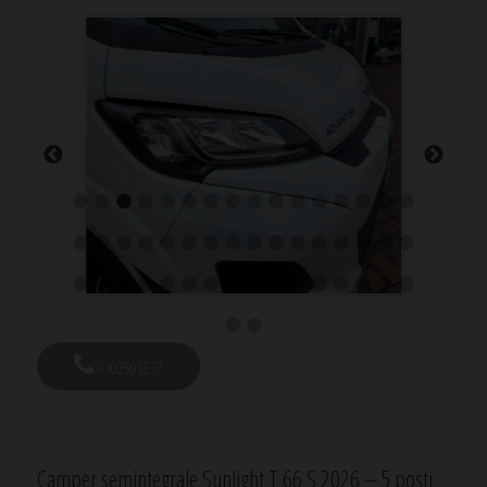
0302501837
Camper semintegrale Sunlight T 66 S 2026 – 5 posti