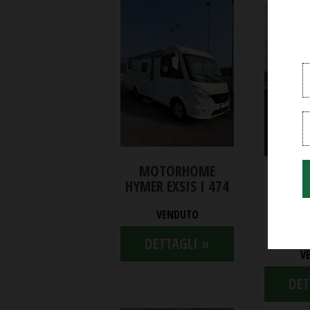
MOTORHOME
C
HYMER EXSIS I 474
mans
posti 
VENDUTO
DETTAGLI »
V
DET