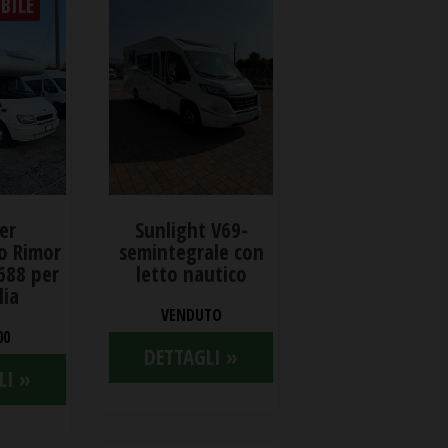
BILE
er
Sunlight V69-
o Rimor
semintegrale con
688 per
letto nautico
lia
VENDUTO
00
DETTAGLI »
LI »