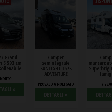
DUTO
DISPONI
er Grand
Camper
Camp
n S 593 cm
semintegrale
mansardat
sollevabile
SUNLIGHT T67S
Superbrig 
ADVENTURE
famig
ENDUTO
PROVALO A NOLEGGIO
€ 28.0
TAGLI »
DETTAGLI »
DETTAG