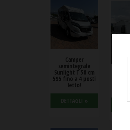
Camper
semintegrale
Sunlight T 58 cm
Cara
595 fino a 4 posti
Tabber
letto!
V
DETTAGLI »
DET