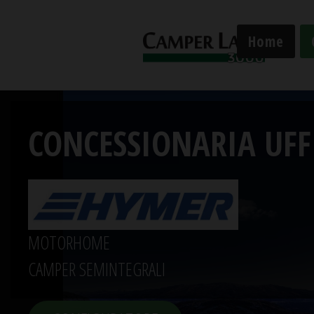
Home
CONCESSIONARIA UFF
CONCESSIONARIA UFF
Concessionario ufficia
MOTORHOME
CAMPER SEMINTEGRALI
TROVA IL TUO VEICOLO E CONFIGURALO