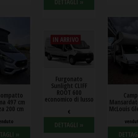
DETTAGLI »
IN ARRIVO
Furgonato
Sunlight CLIFF
ROOT 600
compatto
Camp
economico di lusso
ma 497 cm
Mansardat
za 200 cm
McLouis Gl
€
enduto
vendu
DETTAGLI »
TAGLI »
DETTAG