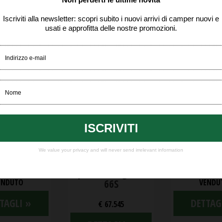
PRONTA
CONSEGNA
amper
ardato 6
Camper fu
XGO Family
Camper
Sunlight C
104
semintegrale 5
cambio aut
posti Sunlight T
ENDUTO
66S
VENDU
TAGLI »
DETTAG
€ 67.545