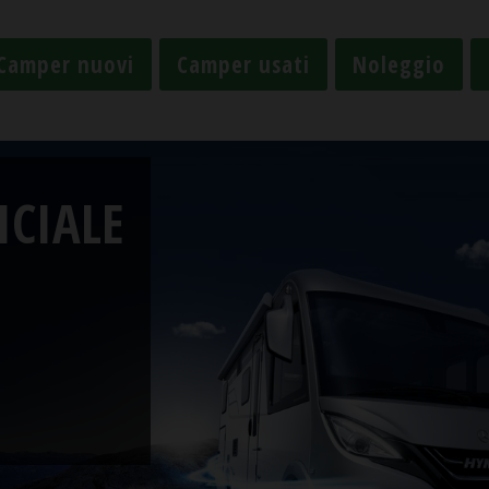
Camper nuovi
Camper usati
Noleggio
ICIALE
ICIALE
le Eriba