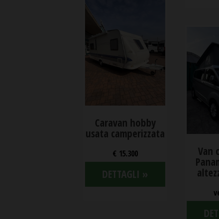
Caravan hobby
usata camperizzata
Van 
€ 15.300
Pana
altez
DETTAGLI »
v
DET