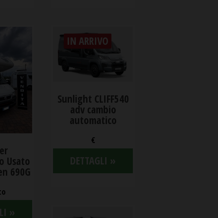
IN ARRIVO
Sunlight CLIFF540
adv cambio
automatico
€
er
DETTAGLI »
o Usato
en 690G
to
LI »