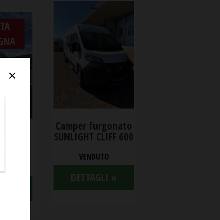
TA
GNA
Camper furgonato
rgonato
SUNLIGHT CLIFF 600
VIP 540
VENDUTO
00
DETTAGLI »
LI »