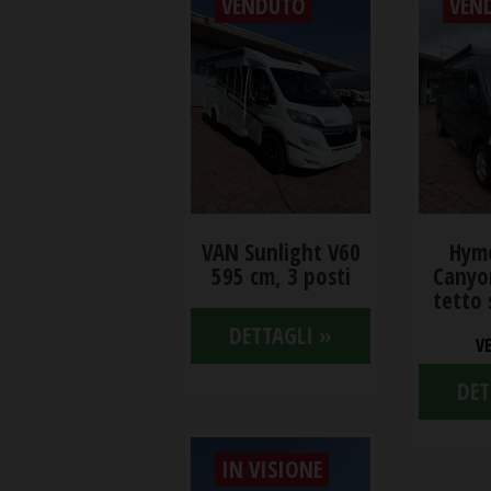
VENDUTO
VEN
VAN Sunlight V60
Hym
595 cm, 3 posti
Canyo
tetto 
DETTAGLI »
V
DET
IN VISIONE