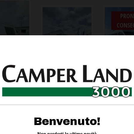
PRON
CONSE
van Knaus
t Exclusive
HOBBY 515 UHK
Camper fu
DeLuxe -7 posti
LAIKA ECO
ENDUTO
letto
€ 51.0
TAGLI »
VENDUTA
DETTAG
DETTAGLI »