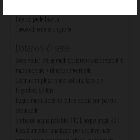
cm)
Interno pelle bianca
Tavolo dinette allungabile
Dotazioni di serie
Zona notte: letti gemelli posteriori trasformabili in
matrimoniale + dinette convertibile
Cucina completa: piano cottura, lavello e
frigorifero 89 litri
Bagno modulabile: toilette e doccia con parete
separabile
Serbatoi: acqua potabile 110 l, acque grigie 90 l
Riscaldamento canalizzato per uso invernale