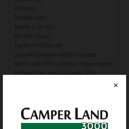
Portamoto
Pannello solare
Batteria al Litio NDS
Pacchetto chassis:
Traction+ e Hill Descent
Specchietti retrovisori elettrici e riscaldati
Antenna radio DAB su specchio retrovisore destro
Predisposizione antenna autoradio DAB e
altoparlanti in cabina
Comandi autoradio sul volante
Pacchetto Comfort
Pedana in legno per piatto doccia
Zanzariera porta ingresso
Oblò sul soggiorno 70x50 cm