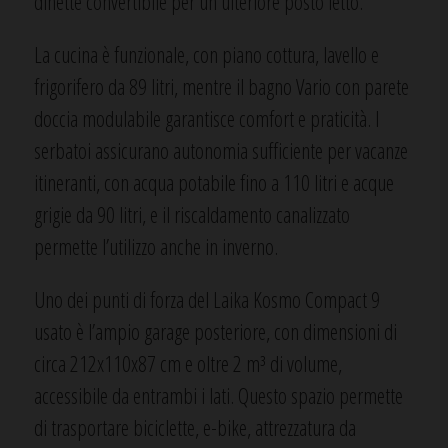
dinette convertibile per un ulteriore posto letto.
La cucina è funzionale, con piano cottura, lavello e
frigorifero da 89 litri, mentre il bagno Vario con parete
doccia modulabile garantisce comfort e praticità. I
serbatoi assicurano autonomia sufficiente per vacanze
itineranti, con acqua potabile fino a 110 litri e acque
grigie da 90 litri, e il riscaldamento canalizzato
permette l’utilizzo anche in inverno.
Uno dei punti di forza del Laika Kosmo Compact 9
usato è l’ampio garage posteriore, con dimensioni di
circa 212x110x87 cm e oltre 2 m³ di volume,
accessibile da entrambi i lati. Questo spazio permette
di trasportare biciclette, e-bike, attrezzatura da