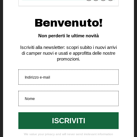
Rivestimento dei sedili in cabina
Moquette in cabina guida
Predisposizione telecamera di retromarcia
Serbatoio acque grigie coibentato
Radio doppio DIN con retrocamera
Chiusura sicurezza porta cellula
Scambiatore automatico bombole
Tendalino
Porta TV e antenna satellitare
Oscuranti plissettati
Trasformazione letti singoli in matrimoniale (
195x195 cm)
Antifurto
Doppio sportello garage ( 105x70 cm e 75x70