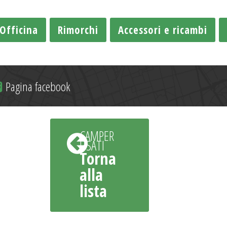
Officina
Rimorchi
Accessori e ricambi
Pagina facebook
CAMPER
USATI
Torna
alla
lista