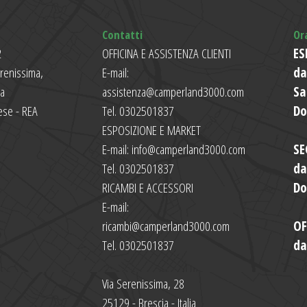
Contatti
Or
2
OFFICINA E ASSISTENZA CLIENTI
ES
erenissima,
E-mail:
da
ia
assistenza@camperland3000.com
Sa
ese - REA
Tel. 0302501837
Do
ESPOSIZIONE E MARKET
E-mail: info@camperland3000.com
SE
Tel. 0302501837
da
RICAMBI E ACCESSORI
Do
E-mail:
ricambi@camperland3000.com
OF
Tel. 0302501837
da
Via Serenissima, 28
25129 - Brescia - Italia