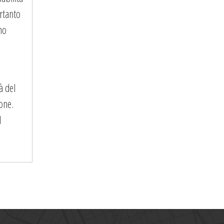
rtanto
no
à del
one.
l