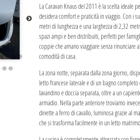
La Caravan Knaus del 2011 è la scelta ideale pe
desidera comfort e praticità in viaggio. Con i s
metri di lunghezza e una larghezza di 2,32 metri
spazi ampi e ben distribuiti, perfetti per famigl
coppie che amano viaggiare senza rinunciare al
comodità di casa.
La zona notte, separata dalla zona giorno, dis
letto francese laterale e di un bagno completo
lavandino e doccia separata, oltre a un capient
armadio. Nella parte anteriore troviamo invec
dinette a ferro di cavallo, luminosa grazie al ma
che si trasforma facilmente in un letto matrimo
La cucina è completamente attrezzata con forn