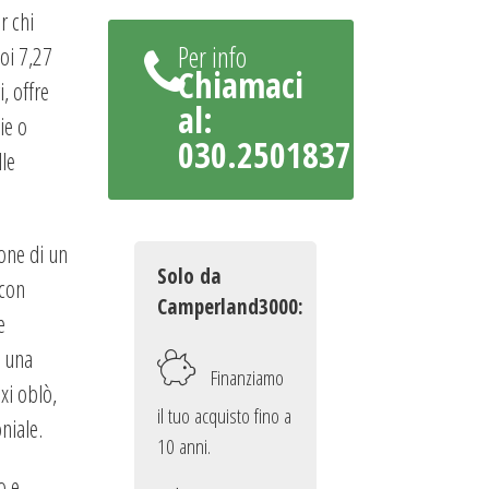
r chi
Per info
uoi 7,27
Chiamaci
, offre
al:
ie o
030.2501837
le
pone di un
Solo da
 con
Camperland3000:
e
e una
Finanziamo
xi oblò,
il tuo acquisto fino a
niale.
10 anni.
o e