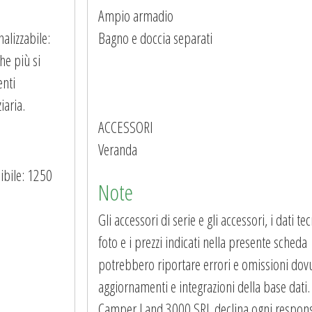
Ampio armadio
lizzabile:
Bagno e doccia separati
che più si
enti
iaria.
ACCESSORI
Veranda
bile: 1250
Note
Gli accessori di serie e gli accessori, i dati tecn
foto e i prezzi indicati nella presente scheda
potrebbero riportare errori e omissioni dovu
aggiornamenti e integrazioni della base dati.
Camper Land 3000 SRL declina ogni respons