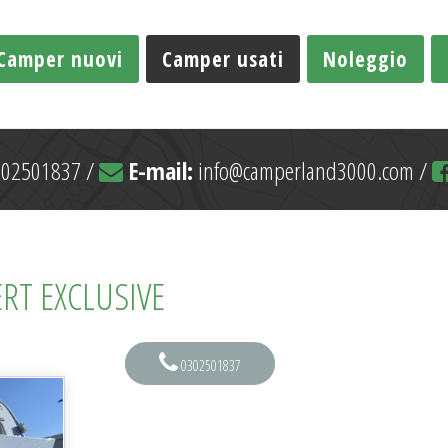
Camper nuovi
Camper usati
Noleggio
02501837 /
E-mail:
info@camperland3000.com /
RT EXCLUSIVE
0302501837