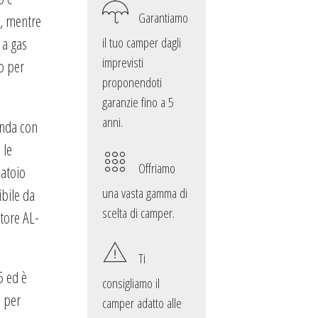
Garantiamo
o, mentre
il tuo camper dagli
 a gas
imprevisti
co per
proponendoti
garanzie fino a 5
anni.
anda con
 le
Offriamo
batoio
una vasta gamma di
ibile da
scelta di camper.
atore AL-
Ti
5 ed è
consigliamo il
 per
camper adatto alle