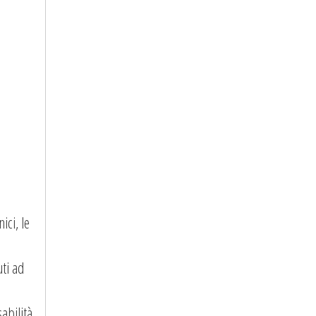
ici, le
ti ad
abilità