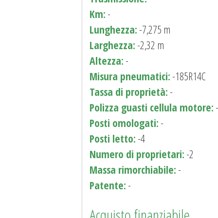
Km:
-
Lunghezza:
-7,275 m
Larghezza:
-2,32 m
Altezza:
-
Misura pneumatici:
-185R14C
Tassa di proprietà:
-
Polizza guasti cellula motore:
Posti omologati:
-
Posti letto:
-4
Numero di proprietari:
-2
Massa rimorchiabile:
-
Patente:
-
Acquisto finanziabile