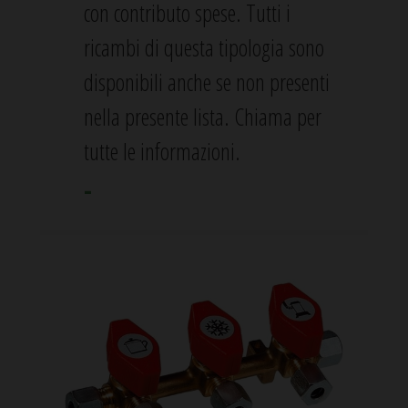
rimanente stimata. Il display è spesso solo
con contributo spese. Tutti i
28 mm e non crea intralcio nel vano
ricambi di questa tipologia sono
dedicato. iGasView non richiede
disponibili anche se non presenti
installazione: si posiziona la bilancia sul
nella presente lista. Chiama per
fondo del vano e ci si mette sopra la
tutte le informazioni.
bombola, si appende il display al rubinetto
-
e il gioco è fatto!
- € 91