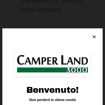
nella presente lista. Chiama per
tutte le informazioni.
-
GOK PRESA ESTERNA ACQUA
E GAS
Gok presa esterna acqua e gas.
Questo ricambio è disponibile