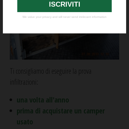
Ti consigliamo di eseguire la prova
infiltrazioni:
una volta all'anno
prima di acquistare un camper
usato