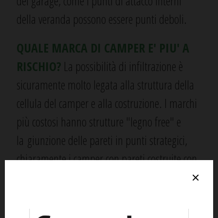
dei garage, come i punti di attacco interni
della veranda possono essere punti deboli.
QUALE MARCA DI CAMPER E' PIU' A
RISCHIO?
La possibilità di infiltrazione è
sicuramente molto legata alla struttura della
cellula del camper e alla costruzione. I marchi
più costosi hanno strutture "legno free" e
la giunzione delle pareti in punti strategici,
chiaramente i camper con pareti costruite con
travetti in legno e polistirolo sono più soggette
al problema.