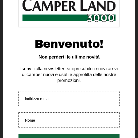
COME AVVIENE LA RIPARAZIONE?
La
riparazione avviene con la rimozione del legno
"marcio", la ricostruzione della parte rimossa
e la ricopertura. Per le infiltrazioni a stadio
avanzato può essere necessaria la sostituzione
della parete o del tetto!
Per un preventivo scrivi a :
assistenza@camperland3000.com